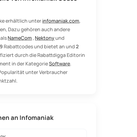
e erhältlich unter
infomaniak.com
,
en, Dazu gehören auch andere
 als
NameCom
,
Nektony
und
9
Rabattcodes und bietet an und
2
fiziert durch die Rabattdigga Editorin
iment in der Kategorie
Software
.
Popularität unter Verbraucher
nktzahl.
onen an Infomaniak