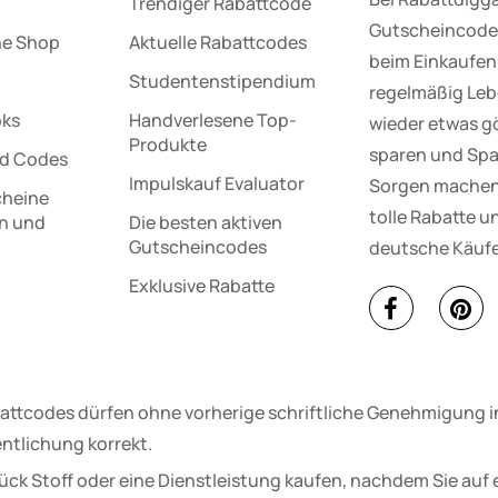
Trendiger Rabattcode
Gutscheincodes
ne Shop
Aktuelle Rabattcodes
beim Einkaufen 
Studentenstipendium
regelmäßig Lebe
oks
Handverlesene Top-
wieder etwas gö
Produkte
sparen und Spa
d Codes
Impulskauf Evaluator
Sorgen machen 
cheine
tolle Rabatte un
en und
Die besten aktiven
e
Gutscheincodes
deutsche Käufe
Exklusive Rabatte
attcodes dürfen ohne vorherige schriftliche Genehmigung in
ntlichung korrekt.
ück Stoff oder eine Dienstleistung kaufen, nachdem Sie auf 