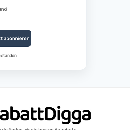
 und
zt abonnieren
rstanden
.de finden wir die besten Angebote,