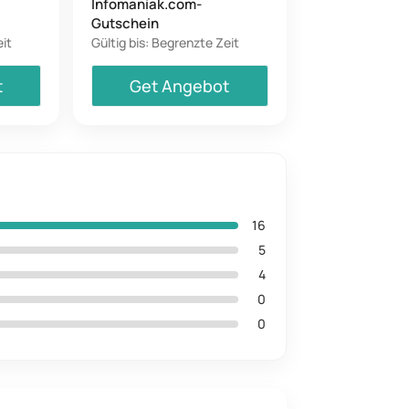
Infomaniak.com-
Gutschein
eit
Gültig bis: Begrenzte Zeit
t
Get Angebot
16
5
4
0
0