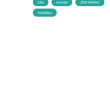
Lika
Lauvee
JDM Military
Hotelbox