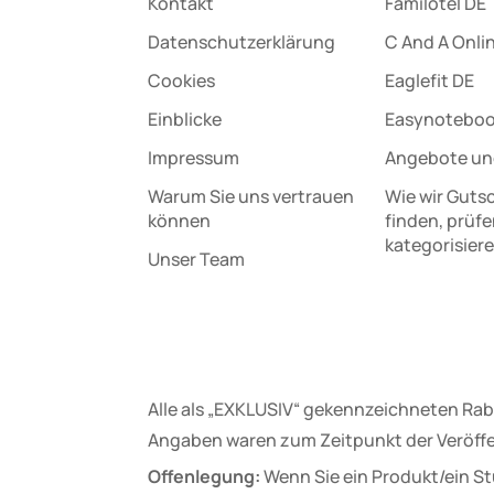
Kontakt
Familotel DE
Datenschutz­erklärung
C And A Onli
Cookies
Eaglefit DE
Einblicke
Easynotebo
Impressum
Angebote un
Warum Sie uns vertrauen
Wie wir Guts
können
finden, prüf
kategorisier
Unser Team
Alle als „EXKLUSIV“ gekennzeichneten Rab
Angaben waren zum Zeitpunkt der Veröffe
Offenlegung:
Wenn Sie ein Produkt/ein St