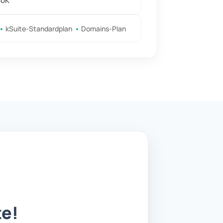
30K
kSuite-Standardplan
Domains-Plan
te!